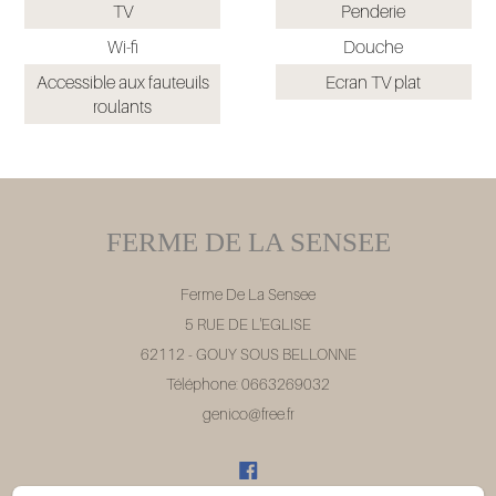
TV
Penderie
Wi-fi
Douche
Accessible aux fauteuils
Ecran TV plat
roulants
FERME DE LA SENSEE
Ferme De La Sensee
5 RUE DE L'EGLISE
62112 - GOUY SOUS BELLONNE
Téléphone: 0663269032
genico@free.fr