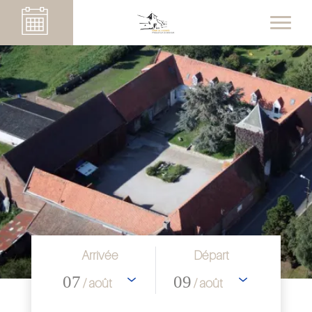
Arrivée
Départ
07
09
/ août
/ août