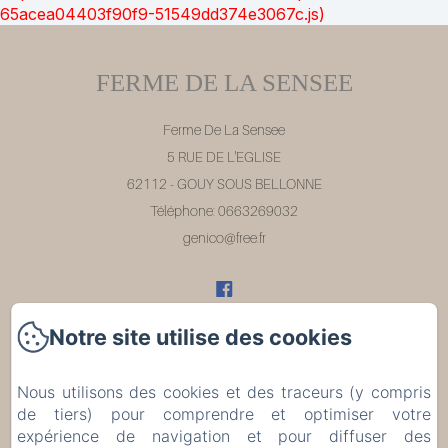
65acea04403f90f9-51549dd374e3067c.js)
FERME DE LA SENSEE
Ferme De La Sensee
5 RUE DE L'EGLISE
62112 - GOUY SOUS BELLONNE
Téléphone: 0663269032
genico@free.fr
Notre site utilise des cookies
Accueil
Nous utilisons des cookies et des traceurs (y compris
Chambres
de tiers) pour comprendre et optimiser votre
expérience de navigation et pour diffuser des