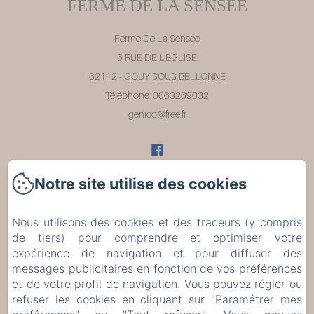
FERME DE LA SENSEE
Ferme De La Sensee
5 RUE DE L'EGLISE
62112 - GOUY SOUS BELLONNE
Téléphone: 0663269032
genico@free.fr
Notre site utilise des cookies
Accueil
Nous utilisons des cookies et des traceurs (y compris
Chambres
de tiers) pour comprendre et optimiser votre
expérience de navigation et pour diffuser des
Les environs
messages publicitaires en fonction de vos préférences
et de votre profil de navigation. Vous pouvez régler ou
refuser les cookies en cliquant sur "Paramétrer mes
Évènements