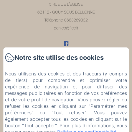
5 RUE DE L'EGLISE
62112 - GOUY SOUS BELLONNE
Téléphone: 0663269032
genico@free.fr
Notre site utilise des cookies
Accueil
Nous utilisons des cookies et des traceurs (y compris
Chambres
de tiers) pour comprendre et optimiser votre
expérience de navigation et pour diffuser des
Les environs
messages publicitaires en fonction de vos préférences
et de votre profil de navigation. Vous pouvez régler ou
refuser les cookies en cliquant sur "Paramétrer mes
Évènements
préférences" ou "Tout refuser". Vous pouvez
également accepter tous les cookies en cliquant sur le
Contact
bouton "Tout accepter". Pour plus d'informations, vous