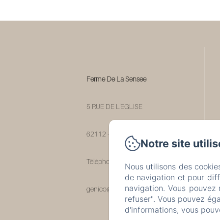
Ferme De La Sensee
5 RUE DE L'EGLISE
62112 - GOUY SOUS BELLONNE
Notre site utili
Téléphone: 0663269032
Nous utilisons des cookie
de navigation et pour dif
navigation. Vous pouvez 
genico@free.fr
refuser". Vous pouvez éga
d'informations, vous pouv