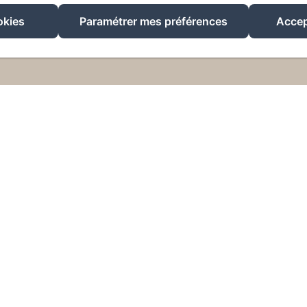
EN
FR
okies
Paramétrer mes préférences
Accep
Créé par Amenitiz