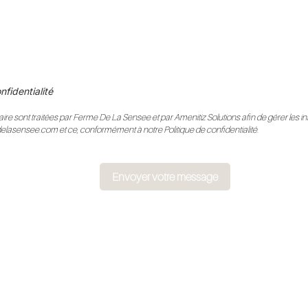
nfidentialité
ire sont traitées par Ferme De La Sensee et par Amenitiz Solutions afin de gérer les i
delasensee.com et ce, conformément à notre Politique de confidentialité.