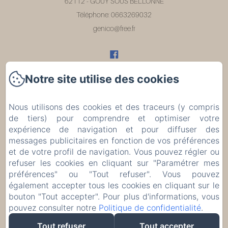
62112 - GOUY SOUS BELLONNE
Téléphone: 0663269032
genico@free.fr
Notre site utilise des cookies
Accueil
Nous utilisons des cookies et des traceurs (y compris
Chambres
de tiers) pour comprendre et optimiser votre
expérience de navigation et pour diffuser des
Les environs
messages publicitaires en fonction de vos préférences
et de votre profil de navigation. Vous pouvez régler ou
refuser les cookies en cliquant sur "Paramétrer mes
Évènements
préférences" ou "Tout refuser". Vous pouvez
également accepter tous les cookies en cliquant sur le
Contact
bouton "Tout accepter". Pour plus d'informations, vous
pouvez consulter notre
Politique de confidentialité
.
EN
FR
Tout refuser
Tout accepter