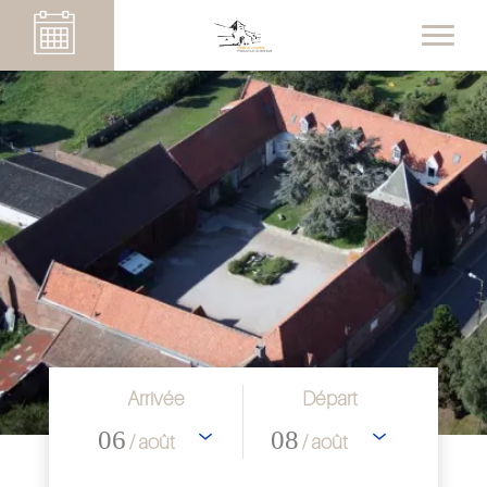
Arrivée
Départ
06
08
/ août
/ août